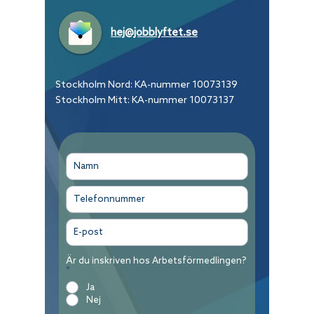
hej@jobblyftet.se
Stockholm Nord: KA-nummer
10073139
Stockholm Mitt: KA-nummer
10073137
Är du inskriven hos Arbetsförmedlingen?
*
Ja
Nej