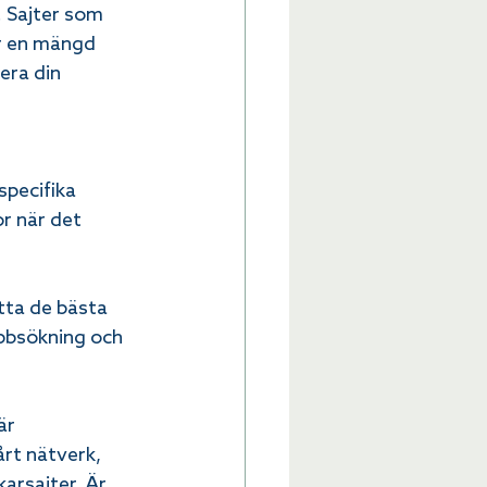
. Sajter som 
r en mängd 
era din 
specifika 
r när det 
itta de bästa 
bbsökning och 
är 
rt nätverk, 
arsajter. Är 