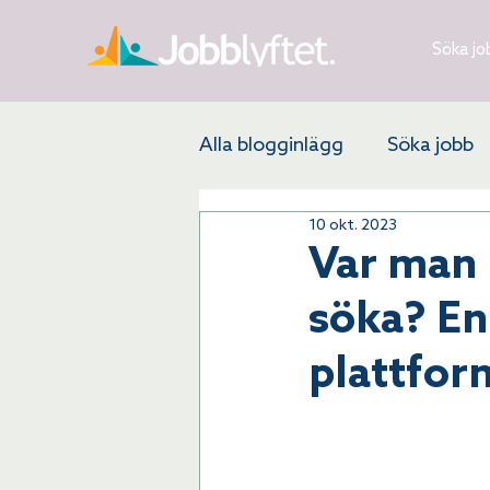
Söka jo
Alla blogginlägg
Söka jobb
10 okt. 2023
Rusta och Matcha
Rekr
Var man 
söka? En 
plattfor