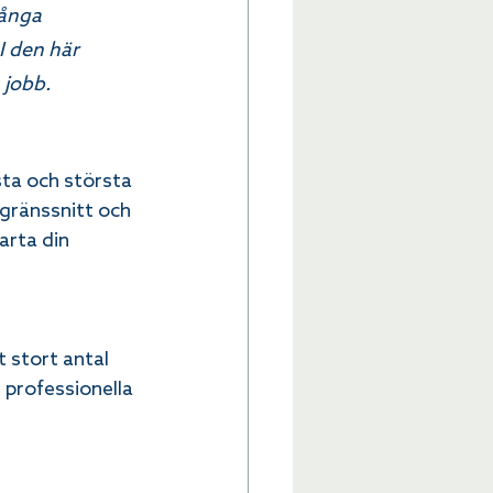
många 
I den här 
 jobb.
sta och största 
gränssnitt och 
arta din 
 stort antal 
 professionella 