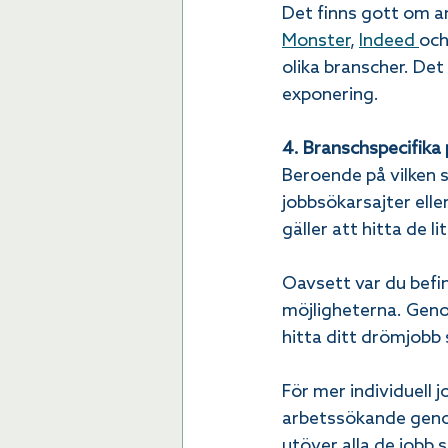
Det finns gott om an
Monster
, 
Indeed 
och
olika branscher. Det 
exponering.
4. Branschspecifika
Beroende på vilken s
jobbsökarsajter elle
gäller att hitta de l
Oavsett var du befinn
möjligheterna. Geno
hitta ditt drömjobb
För mer individuell 
arbetssökande genom
utöver alla de jobb 