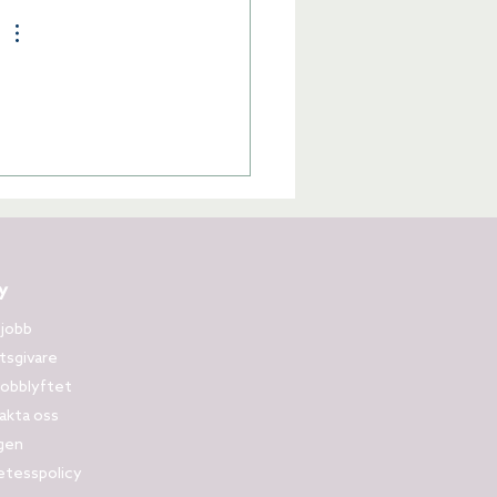
Lena
Online
y
 jobb
tsgivare
obblyftet
akta oss
gen
etesspolicy