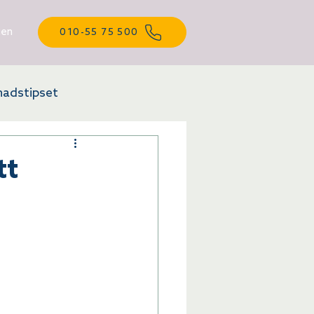
gen
010-55 75 500
adstipset
tt