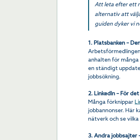
Att leta efter et
alternativ att väl
guiden dyker vi n
1. Platsbanken – Den 
Arbetsförmedlingen
anhalten för många 
en ständigt uppdater
jobbsökning.
2. LinkedIn – För de
Många förknippar 
Li
jobbannonser. Här ka
nätverk och se vilka
3. Andra jobbsajter