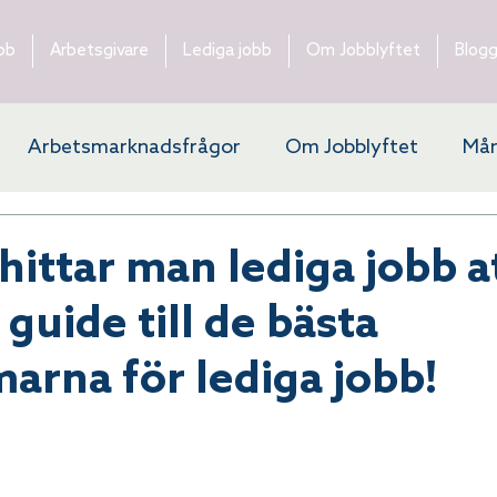
bb
Arbetsgivare
Lediga jobb
Om Jobblyftet
Blog
Arbetsmarknadsfrågor
Om Jobblyftet
Mån
ytering
hittar man lediga jobb a
guide till de bästa
marna för lediga jobb!