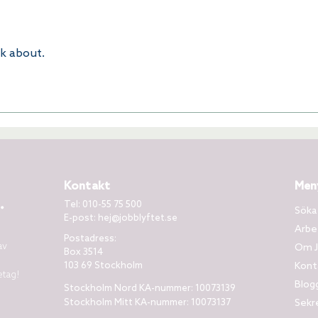
nk about.
Kontakt
Men
Tel: 010-55 75 500
Söka
E-post:
hej@jobblyftet.se
Arbe
Postadress:
av
Om J
Box 3514
103 69 Stockholm
Kont
etag!
Blog
Stockholm Nord KA-nummer: 10073139
Stockholm Mitt KA-nummer: 10073137
Sekr