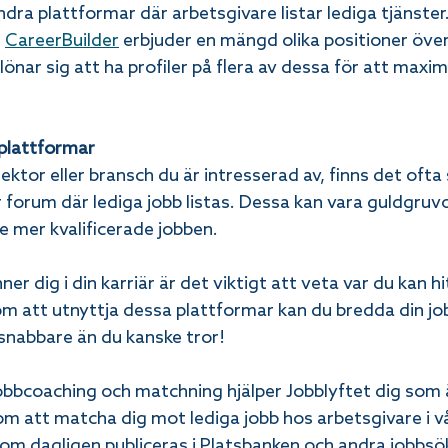
dra plattformar där arbetsgivare listar lediga tjänster
 
CareerBuilder
 erbjuder en mängd olika positioner öve
lönar sig att ha profiler på flera av dessa för att maxim
 plattformar
ektor eller bransch du är intresserad av, finns det ofta 
r forum där lediga jobb listas. Dessa kan vara guldgruvo
ite mer kvalificerade jobben.
er dig i din karriär är det viktigt att veta var du kan h
m att utnyttja dessa plattformar kan du bredda din jo
 snabbare än du kanske tror!
jobbcoaching och matchning hjälper Jobblyftet dig som 
 att matcha dig mot lediga jobb hos arbetsgivare i vå
som dagligen publiceras i Platsbanken och andra jobbsök