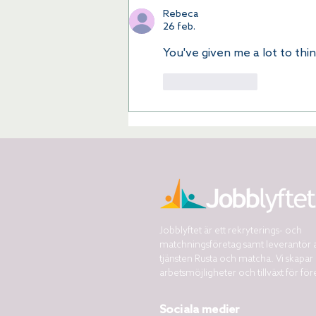
Rebeca
26 feb.
You've given me a lot to thi
Gilla
Svara
Jobblyftet är ett rekryterings- och
matchningsföretag samt leverantör 
tjänsten Rusta och matcha. Vi skapar
arbetsmöjligheter och tillväxt för för
Sociala medier