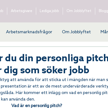
bb
Arbetsgivare
Lediga jobb
Om Jobblyftet
Blog
Arbetsmarknadsfrågor
Om Jobblyftet
Mån
ytering
 du din personliga pitch
r dig som söker jobb
tyg att använda för att sticka ut i mängden när man s
er presentation är ett av de mest undervärderade verkty
gslåda. Här kommer ett inlägg om vad en personlig pitc
u kan använda den.
Vad är en personlig pitch?