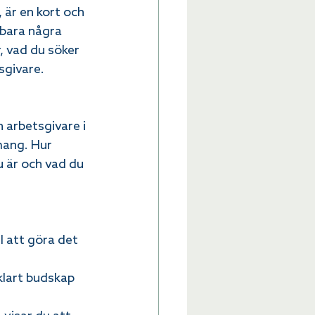
 är en kort och 
 bara några 
, vad du söker 
sgivare.
 arbetsgivare i 
mang. Hur 
u är och vad du 
ll att göra det 
klart budskap 