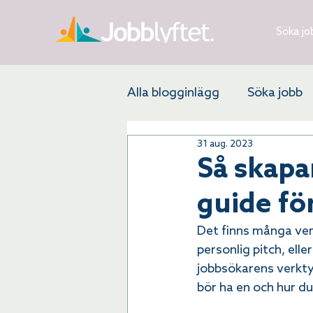
Söka jo
Alla blogginlägg
Söka jobb
31 aug. 2023
Rusta och Matcha
Rekr
Så skapar
guide fö
Det finns många verk
personlig pitch, ell
jobbsökarens verkty
bör ha en och hur d