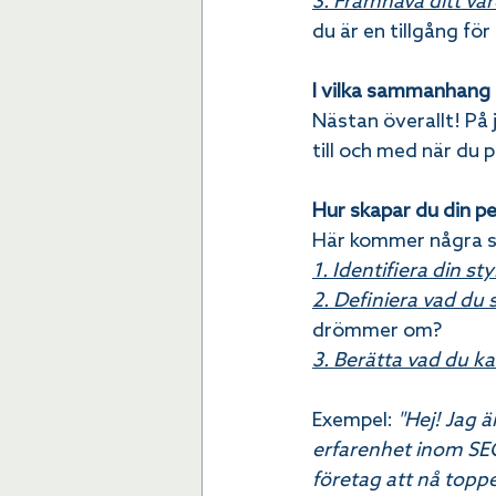
3. Framhäva ditt vär
du är en tillgång fö
I vilka sammanhang 
Nästan överallt! På 
till och med när du 
Hur skapar du din pe
Här kommer några st
1. Identifiera din sty
2. Definiera vad du 
drömmer om?
3. Berätta vad du k
Exempel: 
"Hej! Jag 
erfarenhet inom SEO 
företag att nå topp