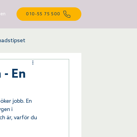
gen
010-55 75 500
adstipset
 - En
öker jobb. En 
gen i 
h är, varför du 