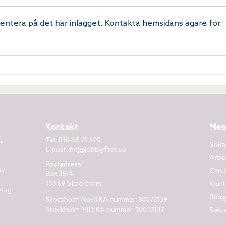
entera på det här inlägget. Kontakta hemsidans ägare för
Kontakt
Men
Tel: 010-55 75 500
Söka
E-post:
hej@jobblyftet.se
Arbe
Postadress:
av
Om J
Box 3514
103 69 Stockholm
Kont
etag!
Blog
Stockholm Nord KA-nummer: 10073139
Stockholm Mitt KA-nummer: 10073137
Sekr