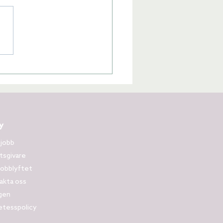
Lena
Online
y
 jobb
tsgivare
obblyftet
akta oss
gen
etesspolicy