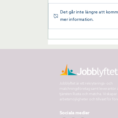
Det går inte längre att komm
mer information.
Jobblyftet är ett rekryterings- och
matchningsföretag samt leverantör 
tjänsten Rusta och matcha. Vi skapar
arbetsmöjligheter och tillväxt för för
Sociala medier