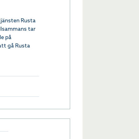
jänsten Rusta 
illsammans tar 
de på 
tt gå Rusta 