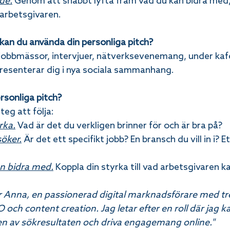
de.
 Genom att snabbt lyfta fram vad du kan bidra med, 
r arbetsgivaren.
kan du använda din personliga pitch?
jobbmässor, intervjuer, nätverksevenemang, under kafét
presenterar dig i nya sociala sammanhang.
rsonliga pitch?
eg att följa:
rka.
 Vad är det du verkligen brinner för och är bra på?
söker.
 Är det ett specifikt jobb? En bransch du vill in i? E
an bidra med.
 Koppla din styrka till vad arbetsgivaren k
är Anna, en passionerad digital marknadsförare med tre
och content creation. Jag letar efter en roll där jag ka
en av sökresultaten och driva engagemang online."