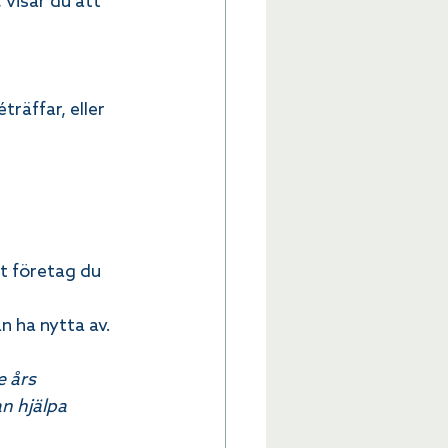
visar du att 
räffar, eller 
tt företag du 
an ha nytta av.
 års 
n hjälpa 