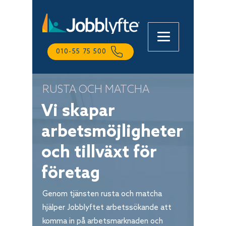
010-55 75 500
RUSTA OCH MATCHA
Vi skapar
Lena
Online
arbetsmöjligheter
och tillväxt för
företag
Genom tjänsten rusta och matcha
hjälper Jobblyftet arbetssökande att
komma in på arbetsmarknaden och