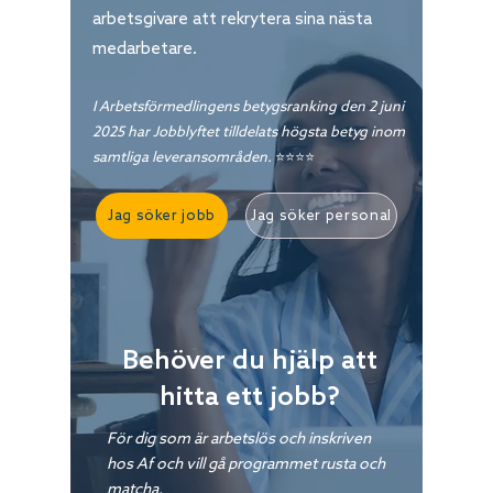
arbetsgivare att rekrytera sina nästa
medarbetare.
I Arbetsförmedlingens betygsranking den 2 juni
2025 har Jobblyftet tilldelats högsta betyg inom
samtliga leveransområden.
⭐⭐⭐⭐
Jag söker jobb
Jag söker personal
Behöver du hjälp att
hitta ett jobb?
För dig som är arbetslös och inskriven
hos Af och vill gå programmet rusta och
matcha.