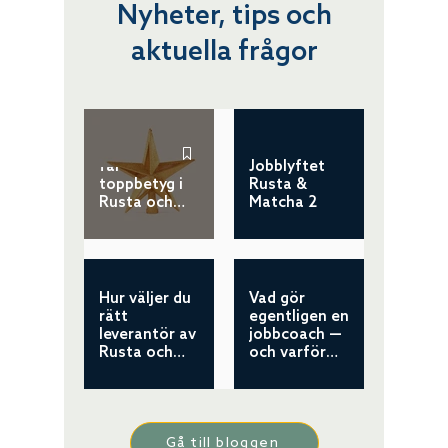
Nyheter, tips och
aktuella frågor
Jobblyftet
får
Jobblyftet
toppbetyg i
Rusta &
Rusta och
Matcha 2
Matcha 2
Hur väljer du
Vad gör
rätt
egentligen en
leverantör av
jobbcoach —
Rusta och
och varför
Matcha i
spelar det så
Stockholm?
stor roll?
Gå till bloggen