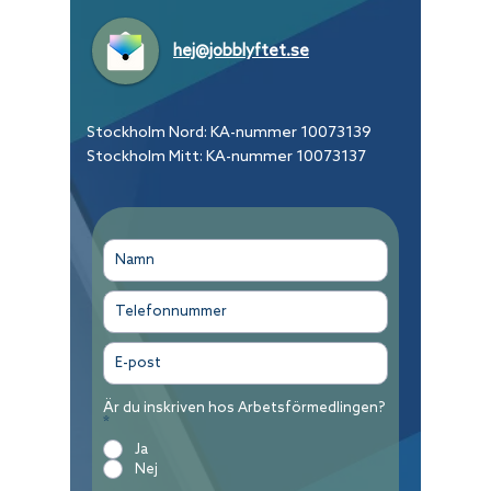
hej@jobblyftet.se
Stockholm Nord: KA-nummer
10073139
Stockholm Mitt: KA-nummer
10073137
Är du inskriven hos Arbetsförmedlingen?
*
Ja
Nej