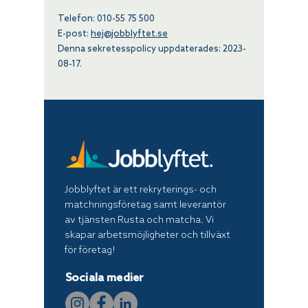
Telefon: 010-55 75 500
E-post:
hej@jobblyftet.se
Denna sekretesspolicy uppdaterades:
2023-
08-17
.
Jobblyftet är ett rekryterings- och
matchningsföretag samt leverantör
av tjänsten Rusta och matcha. Vi
skapar arbetsmöjligheter och tillväxt
för företag!
Sociala medier