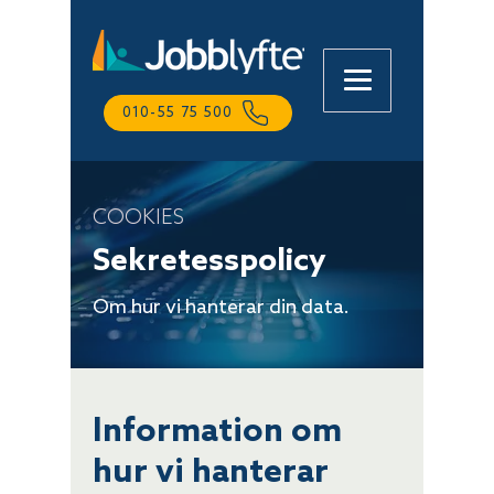
010-55 75 500
COOKIES
Lena
Online
Sekretesspolicy
Om hur vi hanterar din data.
Information om
hur vi hanterar