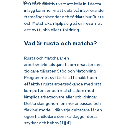
Rekrytering
Matcha definitivt värt att kolla in. I detta 
inlägg kommer vi att dela två inspirerande 
framgångshistorier och förklara hur Rusta 
och Matcha kan hjälpa dig på din resa mot 
ett nytt jobb eller utbildning.
Vad är rusta och matcha?
Rusta och Matcha är en 
arbetsmarknadstjänst som ersätter den 
tidigare tjänsten Stöd och Matchning. 
Programmet syftar till att snabbt och 
effektivt rusta arbetssökande med rätt 
kompetenser och matcha dem med 
lämpliga arbetsgivare eller utbildningar. 
Detta sker genom en mer anpassad och 
flexibel modell, där varje deltagare får en 
egen handledare som kartlägger deras 
styrkor och behov[1][4].