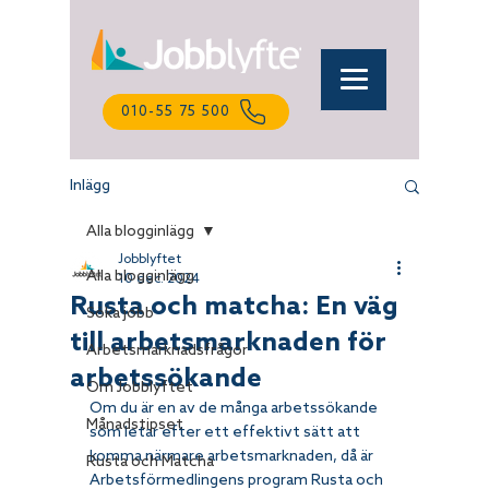
010-55 75 500
Inlägg
Lena
Alla blogginlägg
Online
Jobblyftet
Alla blogginlägg
10 dec. 2024
Rusta och matcha: En väg
Söka jobb
till arbetsmarknaden för
Arbetsmarknadsfrågor
arbetssökande
Om Jobblyftet
Om du är en av de många arbetssökande 
Månadstipset
som letar efter ett effektivt sätt att 
komma närmare arbetsmarknaden, då är 
Rusta och Matcha
Arbetsförmedlingens program Rusta och 