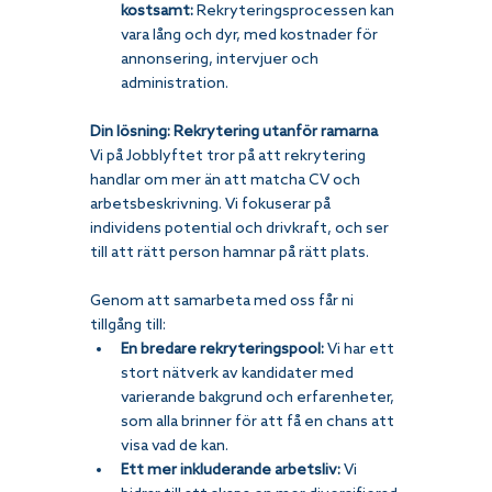
kostsamt:
 Rekryteringsprocessen kan 
vara lång och dyr, med kostnader för 
annonsering, intervjuer och 
administration.
Din lösning: Rekrytering utanför ramarna
Vi på Jobblyftet tror på att rekrytering 
handlar om mer än att matcha CV och 
arbetsbeskrivning. Vi fokuserar på 
individens potential och drivkraft, och ser 
till att rätt person hamnar på rätt plats.
Genom att samarbeta med oss får ni 
tillgång till:
En bredare rekryteringspool:
 Vi har ett 
stort nätverk av kandidater med 
varierande bakgrund och erfarenheter, 
som alla brinner för att få en chans att 
visa vad de kan.
Ett mer inkluderande arbetsliv:
 Vi 