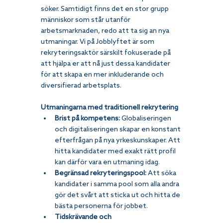
söker. Samtidigt finns det en stor grupp 
människor som står utanför 
arbetsmarknaden, redo att ta sig an nya 
utmaningar. Vi på Jobblyftet är som 
rekryteringsaktör särskilt fokuserade på 
att hjälpa er att nå just dessa kandidater 
för att skapa en mer inkluderande och 
diversifierad arbetsplats.
Utmaningarna med traditionell rekrytering
Brist på kompetens:
 Globaliseringen 
och digitaliseringen skapar en konstant 
efterfrågan på nya yrkeskunskaper. Att 
hitta kandidater med exakt rätt profil 
kan därför vara en utmaning idag.
Begränsad rekryteringspool:
 Att söka 
kandidater i samma pool som alla andra 
gör det svårt att sticka ut och hitta de 
bästa personerna för jobbet.
Tidskrävande och 