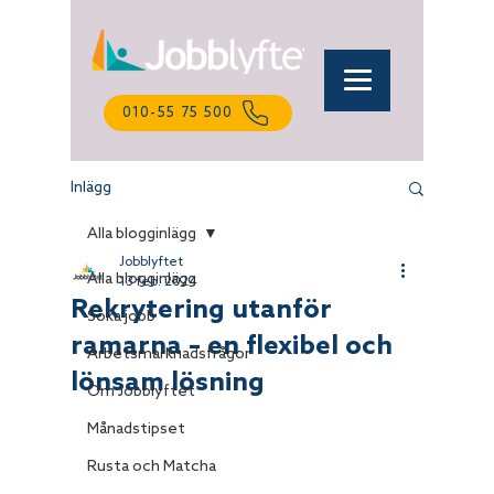
010-55 75 500
Inlägg
Lena
Online
Alla blogginlägg
Jobblyftet
Alla blogginlägg
13 feb. 2024
Rekrytering utanför
Söka jobb
ramarna – en flexibel och
Arbetsmarknadsfrågor
lönsam lösning
Om Jobblyftet
Månadstipset
Rusta och Matcha