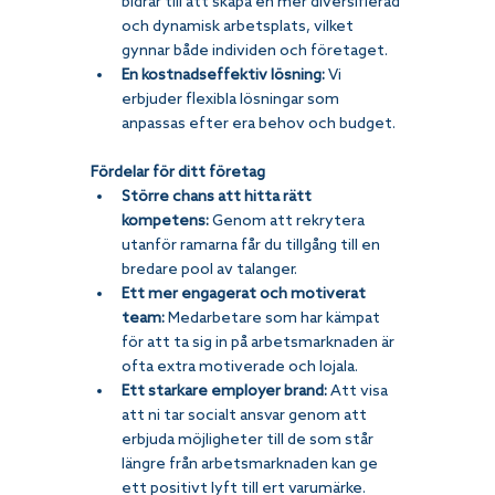
bidrar till att skapa en mer diversifierad 
och dynamisk arbetsplats, vilket 
gynnar både individen och företaget.
En kostnadseffektiv lösning:
 Vi 
erbjuder flexibla lösningar som 
anpassas efter era behov och budget.
Fördelar för ditt företag
Större chans att hitta rätt 
kompetens:
 Genom att rekrytera 
utanför ramarna får du tillgång till en 
bredare pool av talanger.
Ett mer engagerat och motiverat 
team:
 Medarbetare som har kämpat 
för att ta sig in på arbetsmarknaden är 
ofta extra motiverade och lojala.
Ett starkare employer brand:
 Att visa 
att ni tar socialt ansvar genom att 
erbjuda möjligheter till de som står 
längre från arbetsmarknaden kan ge 
ett positivt lyft till ert varumärke.